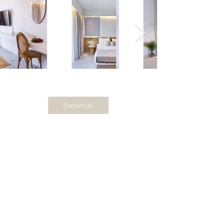
Contact Us
Let's Work Together
Ενδιαφέρεστε για τις υπηρεσίες φωτογραφίας και βιντεοσκόπησης
μας;
Επικοινωνήστε μαζί μας