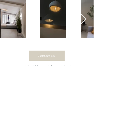
Contact Us
Let's Work Together
Ενδιαφέρεστε για τις υπηρεσίες φωτογραφίας και βιντεοσκόπησης
μας;
Επικοινωνήστε μαζί μας